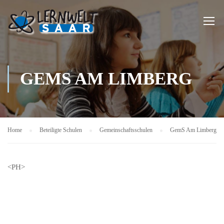
GEMS AM LIMBERG
Home
Beteiligte Schulen
Gemeinschaftsschulen
GemS Am Limberg
<PH>