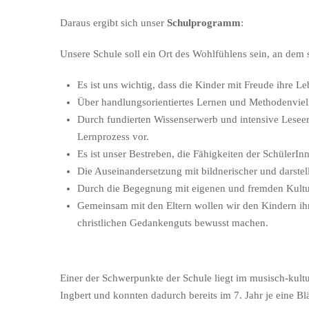
Daraus ergibt sich unser
Schulprogramm
:
Unsere Schule soll ein Ort des Wohlfühlens sein, an dem 
Es ist uns wichtig, dass die Kinder mit Freude ihre L
Über handlungsorientiertes Lernen und Methodenvielfa
Durch fundierten Wissenserwerb und intensive Leseer
Lernprozess vor.
Es ist unser Bestreben, die Fähigkeiten der SchülerI
Die Auseinandersetzung mit bildnerischer und darstel
Durch die Begegnung mit eigenen und fremden Kultur
Gemeinsam mit den Eltern wollen wir den Kindern ih
christlichen Gedankenguts bewusst machen.
Einer der Schwerpunkte der Schule liegt im musisch-kultur
Ingbert und konnten dadurch bereits im 7. Jahr je eine Bl