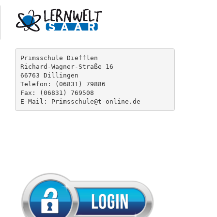
geleitet. Das Kollegium umfasst insgesamt 11 Lehrkräfte,
ger, die Schulsekretärin Frau Kopp sowie einer Schoolwor
sen. Jede Klassenstufe ist zweizügig.
Primsschule Diefflen

Richard-Wagner-Straße 16

66763 Dillingen

Telefon: (06831) 79886

Fax: (06831) 769508 

E-Mail: Primsschule@t-online.de