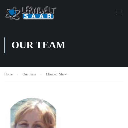
OUR TEAM
Home
Our Team
Elizabeth Shaw