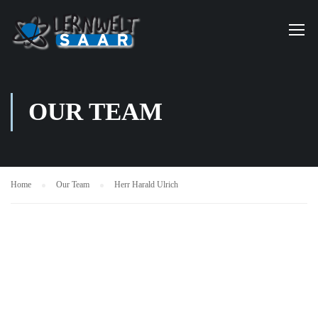
OUR TEAM
Home
Our Team
Herr Harald Ulrich